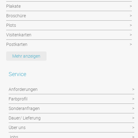
Plakate
Broschüre
Plots
Visitenkarten
Postkarten
Hochzeitseinladungen Package
Mehr anzeigen
Diplomarbeiten
Blöcke
Service
Mappen
Anforderungen
Geschäftsausstattung
Farbprofil
Compliment Cards
Sonderanfragen
Aufkleber
Dauer/ Lieferung
Briefpapier
Über uns
Kuverts/ Tasche
Jobs