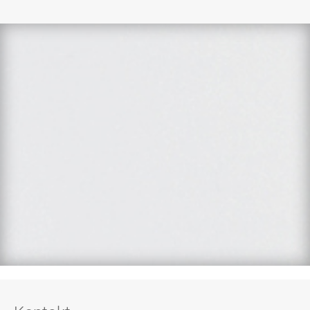
Exzellente
Schnelle
Sichere
Ökologische
Qualität
Lieferung
Zahlung
Produktion